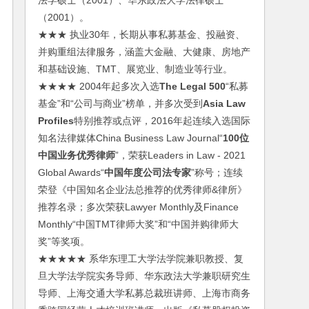
法学硕士（2001）、华东政法大学法律硕士
（2001）。
★★★ 执业30年，长期从事私募基金、投融资、
并购重组法律服务，涵盖大金融、大健康、房地产
和基础设施、TMT、展览业、制造业等行业。
★★★★ 2004年起多次入选
The Legal 500
“私募
基金”和“公司与商业”榜单，并多次受到
Asia Law
Profiles
特别推荐或点评，2016年起连续入选国际
知名法律媒体China Business Law Journal“
100位
中国业务优秀律师
”，荣获Leaders in Law - 2021
Global Awards“
中国年度公司法专家
”称号；连续
荣登《中国知名企业法总推荐的优秀律师&律所》
推荐名录；多次荣获Lawyer Monthly及Finance
Monthly“中国TMT律师大奖”和“中国并购律师大
奖”等奖项。
★★★★★ 系华东理工大学法学院兼职教授、复
旦大学法学院实务导师、华东政法大学兼职研究生
导师、上海交通大学私募总裁班讲师、上海市商务