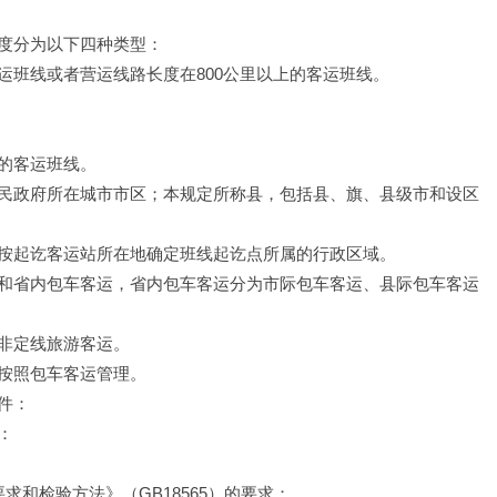
度分为以下四种类型：
运班线或者营运线路长度在800公里以上的客运班线。
的客运班线。
民政府所在城市市区；本规定所称县，包括县、旗、县级市和设区
按起讫客运站所在地确定班线起讫点所属的行政区域。
和省内包车客运，省内包车客运分为市际包车客运、县际包车客运
非定线旅游客运。
按照包车客运管理。
件：
：
和检验方法》（GB18565）的要求；