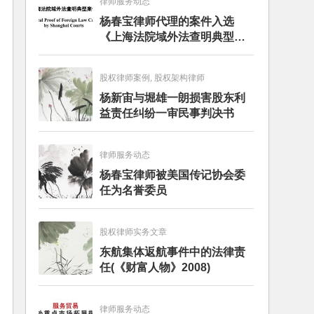
律师服务动态
杨春宝律师代理的案件入选
《上海法院域外法查明典型案
例》
股权律师案例, 股权架构律师
杨新宙与堀雄一朗损害股东利
益责任纠纷一审民事判决书
律师服务动态
杨春宝律师被美国传记协会委
任为名誉委员
股权律师实务文章
东航集体返航事件中的法律责
任(《财富人物》2008)
律师服务动态