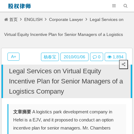
首页
ENGLISH
Corporate Lawyer
Legal Services on
Virtual Equity Incentive Plan for Senior Managers of a Logistics
Company
A+
杨春宝
2010/01/06
0
1,894
Legal Services on Virtual Equity
Incentive Plan for Senior Managers of a
Logistics Company
文章摘要
A logistics park development company in
Hefei is a EJV, and it proposed to conduct an option
incentive plan for senior managers. Mr. Chambers