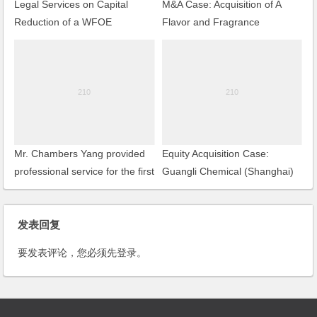
Legal Services on Capital
M&A Case: Acquisition of A
Reduction of a WFOE
Flavor and Fragrance
Enterprise of Shanghai
Mr. Chambers Yang provided
Equity Acquisition Case:
professional service for the first
Guangli Chemical (Shanghai)
mandatory liquidation case in
Co., Ltd.
Wuxi
发表回复
要发表评论，您必须先
登录
。