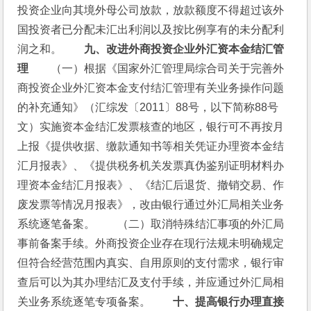
投资企业向其境外母公司放款，放款额度不得超过该外
国投资者已分配未汇出利润以及按比例享有的未分配利
润之和。　　
九、改进外商投资企业外汇资本金结汇管
理
　　（一）根据《国家外汇管理局综合司关于完善外
商投资企业外汇资本金支付结汇管理有关业务操作问题
的补充通知》（汇综发〔2011〕88号，以下简称88号
文）实施资本金结汇发票核查的地区，银行可不再按月
上报《提供收据、缴款通知书等相关凭证办理资本金结
汇月报表》、《提供税务机关发票真伪鉴别证明材料办
理资本金结汇月报表》、《结汇后退货、撤销交易、作
废发票等情况月报表》，改由银行通过外汇局相关业务
系统逐笔备案。　　（二）取消特殊结汇事项的外汇局
事前备案手续。外商投资企业存在现行法规未明确规定
但符合经营范围内真实、自用原则的支付需求，银行审
查后可以为其办理结汇及支付手续，并应通过外汇局相
关业务系统逐笔专项备案。　　
十、提高银行办理直接