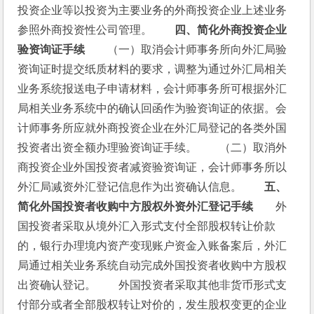
投资企业等以投资为主要业务的外商投资企业上述业务
参照外商投资性公司管理。　　
四、简化外商投资企业
验资询证手续
　　（一）取消会计师事务所向外汇局验
资询证时提交纸质材料的要求，调整为通过外汇局相关
业务系统报送电子申请材料，会计师事务所可根据外汇
局相关业务系统中的确认回函作为验资询证的依据。会
计师事务所应就外商投资企业在外汇局登记的各类外国
投资者出资全额办理验资询证手续。　　（二）取消外
商投资企业外国投资者减资验资询证，会计师事务所以
外汇局减资外汇登记信息作为出资确认信息。　　
五、
简化外国投资者收购中方股权外资外汇登记手续
　　外
国投资者采取从境外汇入形式支付全部股权转让价款
的，银行办理境内资产变现账户资金入账备案后，外汇
局通过相关业务系统自动完成外国投资者收购中方股权
出资确认登记。　　外国投资者采取其他非货币形式支
付部分或者全部股权转让对价的，发生股权变更的企业