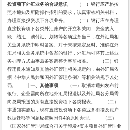
投资项下外汇业务的合规意识
　　（一）银行应严格按
照本通知及所附操作指引的要求，认真审核相关材料，
办理直接投资项下各项业务。　　（二）银行应在办理
直接投资项下各类外汇账户的开立和关闭、资金的入
账、结汇、购付汇、划转等各项业务当日，在外汇局相
关业务系统中即时备案。对于未按规定及时、准确在外
汇局相关业务系统中备案的银行，外汇局可将其上述业
务办理方式由事后备案调整为事前核准。　　（三）银
行违反本通知及其他外汇管理相关规定的，由外汇局依
据《中华人民共和国外汇管理条例》等相关法规予以处
罚。　　
十一、其他事项
　　（一）取消本通知发布前
银行、企业需向所在地外汇局报送以及外汇局各分局需
向总局报送的所有直接投资项下各类报表。　　（二）
本通知实施后，现有直接投资项下各类业务衔接及账户
数据迁移等问题应按照附件4的原则办理。　　（三）
《国家外汇管理局综合司关于印发<资本项目外汇管理业