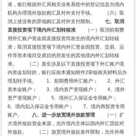
准，银行根据外汇局相关业务系统中的登记信息为境内
机构办理境外放款购汇及对外支付手续。　　（六）取
消上述业务的异地购汇及对外支付限制。　　
七、取消
直接投资项下境内外汇划转核准
　　（一）取消前期费
用外汇账户资金因直接投资而发生的境内外汇划转核
准；取消直接投资项下境内外汇资金因投资、交易、运
作等资本项目交易目的所发生的其他境内外汇划转核
准。　　（二）发生涉及以下直接投资项下外汇账户境
内资金划转的，银行应按本通知附件2审核相关材料后办
理划转手续。　　1、前期费用外汇账户；　　2、外汇
资本金账户；　　3、境内资产变现账户；　　4、境外
资产变现账户；　　5、境外汇入保证金专用账户；　　
6、境内划入保证金专用账户；　　7、境内再投资专用
账户。　　
八、进一步放宽境外放款管理
　　（一）扩
大境外放款资金来源，允许境内主体以国内外汇贷款对
外放款。　　（二）放宽境外放款条件限制，允许外商