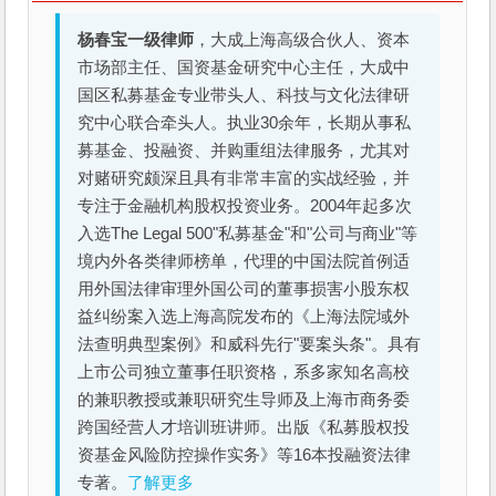
杨春宝一级律师
，大成上海高级合伙人、资本
市场部主任、国资基金研究中心主任，大成中
国区私募基金专业带头人、科技与文化法律研
究中心联合牵头人。执业30余年，长期从事私
募基金、投融资、并购重组法律服务，尤其对
对赌研究颇深且具有非常丰富的实战经验，并
专注于金融机构股权投资业务。2004年起多次
入选The Legal 500"私募基金"和"公司与商业"等
境内外各类律师榜单，代理的中国法院首例适
用外国法律审理外国公司的董事损害小股东权
益纠纷案入选上海高院发布的《上海法院域外
法查明典型案例》和威科先行"要案头条"。具有
上市公司独立董事任职资格，系多家知名高校
的兼职教授或兼职研究生导师及上海市商务委
跨国经营人才培训班讲师。出版《私募股权投
资基金风险防控操作实务》等16本投融资法律
专著。
了解更多