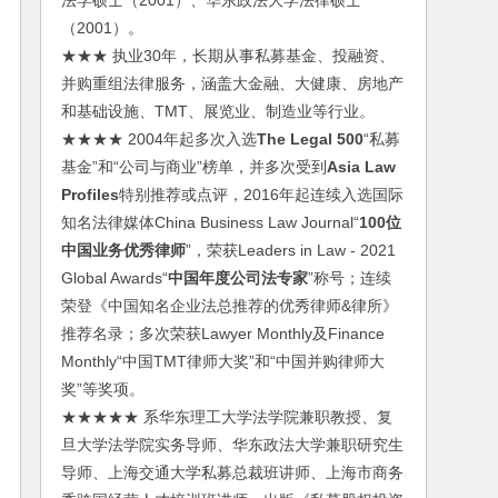
法学硕士（2001）、华东政法大学法律硕士
（2001）。
★★★ 执业30年，长期从事私募基金、投融资、
并购重组法律服务，涵盖大金融、大健康、房地产
和基础设施、TMT、展览业、制造业等行业。
★★★★ 2004年起多次入选
The Legal 500
“私募
基金”和“公司与商业”榜单，并多次受到
Asia Law
Profiles
特别推荐或点评，2016年起连续入选国际
知名法律媒体China Business Law Journal“
100位
中国业务优秀律师
”，荣获Leaders in Law - 2021
Global Awards“
中国年度公司法专家
”称号；连续
荣登《中国知名企业法总推荐的优秀律师&律所》
推荐名录；多次荣获Lawyer Monthly及Finance
Monthly“中国TMT律师大奖”和“中国并购律师大
奖”等奖项。
★★★★★ 系华东理工大学法学院兼职教授、复
旦大学法学院实务导师、华东政法大学兼职研究生
导师、上海交通大学私募总裁班讲师、上海市商务