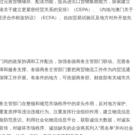
过完善货物储存、配送功能，提高进出口货物集散能力，探索建立
港关于建立更紧密经贸关系的安排》（CEPA）、《内地与澳门关于
经济合作框架协议》（ECFA）、自由贸易试验区及地方对外开放先
门间的政策协调和工作配合，加强各级商务主管部门联动。完善各
障和服务支撑。各级商务主管部门要把商贸物流工作作为内贸流通
保障工作开展。有条件的地方，可依据商务部、财政部有关城市共
务主管部门在整顿和规范市场秩序中的牵头作用，反对地方保护、
重复质押等违法违规行为。注重发挥行业组织作用，建立物流信息
险防范意识。利用社会化物流信息平台，获取诚信大数据，对诚实
宣传，对破坏市场秩序、诚信缺失的企业将其列入“黑名单”并向社会