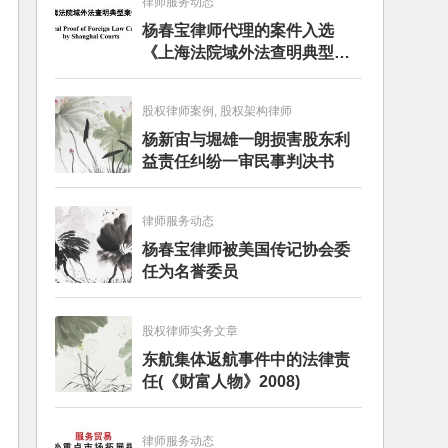
律师服务动态
杨春宝律师代理的案件入选
《上海法院域外法查明典型案
例》
股权律师案例, 股权架构律师
杨新宙与堀雄一朗损害股东利
益责任纠纷一审民事判决书
律师服务动态
杨春宝律师被美国传记协会委
任为名誉委员
股权律师实务文章
东航集体返航事件中的法律责
任(《财富人物》2008)
律师服务动态