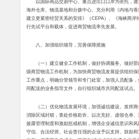
以国际商品交易中心、重点进出口口岸为依托，通
海外仓库、物流基地和分拨中心。充分利用《内地与香
建立更紧密经贸关系的安排》（CEPA）、《海峡两岸
行先试平台和载体，促进商贸物流率先发展。
八、加强组织领导，完善保障措施
（一）建立健全工作机制，做好协调服务。做好部
级商贸物流工作机制，为加快商贸物流发展提供组织保
工作重点，明确分管领导和专门处室，加强人员配备，
同配送的业务指导文件，自行组织城市共同配送试点。
（二）优化物流发展环境，加强诚信建设。发挥商
消除区域封锁，查处价格欺诈、以次充好、虚假仓单、
披露管理制度和激励惩戒机制，增强企业诚信意识和风
守信、合法经营、社会责任强的企业予以支持、鼓励和