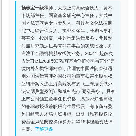
杨春宝一级律师
，大成上海高级合伙人、资本
市场部主任、国资基金研究中心主任，大成中
国区私募基金专业带头人、科技与文化法律研
究中心联合牵头人。执业30余年，长期从事私
募基金、投融资、并购重组法律服务，尤其对
对赌研究颇深且具有非常丰富的实战经验，并
专注于金融机构股权投资业务。2004年起多次
入选The Legal 500"私募基金"和"公司与商业"等
境内外各类律师榜单，代理的中国法院首例适
用外国法律审理外国公司的董事损害小股东权
益纠纷案入选上海高院发布的《上海法院域外
法查明典型案例》和威科先行"要案头条"。具有
上市公司独立董事任职资格，系多家知名高校
的兼职教授或兼职研究生导师及上海市商务委
跨国经营人才培训班讲师。出版《私募股权投
资基金风险防控操作实务》等16本投融资法律
专著。
了解更多