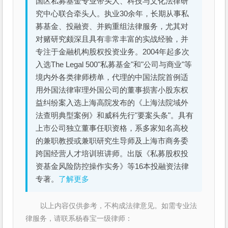
国区私募基金专业带头人、科技与文化法律研
究中心联合牵头人。执业30余年，长期从事私
募基金、投融资、并购重组法律服务，尤其对
对赌研究颇深且具有非常丰富的实战经验，并
专注于金融机构股权投资业务。2004年起多次
入选The Legal 500"私募基金"和"公司与商业"等
境内外各类律师榜单，代理的中国法院首例适
用外国法律审理外国公司的董事损害小股东权
益纠纷案入选上海高院发布的《上海法院域外
法查明典型案例》和威科先行"要案头条"。具有
上市公司独立董事任职资格，系多家知名高校
的兼职教授或兼职研究生导师及上海市商务委
跨国经营人才培训班讲师。出版《私募股权投
资基金风险防控操作实务》等16本投融资法律
专著。
了解更多
以上内容仅供参考，不构成法律意见。如需专业法
律服务，请联系杨春宝一级律师：