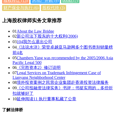
股权转让
(13)
房地产并购
(9)
books
(7)
财产保全与执行
(6)
股权代持
(3)
上海股权律师实务文章推荐
01
About the Law Bridge
02
新公司法下股东的十大权利(2006)
03
104我怎么退出公司
04
《法说水浒》荣登卓越亚马逊网多个图书类别销量榜
前4名
05
Chambers Yang was recommended by the 2005/2006 Asia
Pacific Legal 500
06
《完胜资本2》修订说明
07
Legal Services on Trademark Infringement Case of
Lianyang Neighborhood Center
08
境外投资案例之民营企业集团赴香港投资法律服务
09
《公司投融资法律实务》书评：书挺实用的，多些折
扣就够好了
10
延伸阅读11 执行董事私藏了公章
了解法律桥