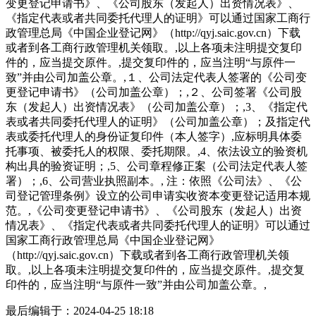
变更登记申请书》、《公司股东（发起人）出资情况表》、
《指定代表或者共同委托代理人的证明》可以通过国家工商行
政管理总局《中国企业登记网》（http://qyj.saic.gov.cn）下载
或者到各工商行政管理机关领取。,以上各项未注明提交复印
件的，应当提交原件。,提交复印件的，应当注明“与原件一
致”并由公司加盖公章。,１、公司法定代表人签署的《公司变
更登记申请书》（公司加盖公章）；,２、公司签署《公司股
东（发起人）出资情况表》（公司加盖公章）；,3、《指定代
表或者共同委托代理人的证明》（公司加盖公章）；及指定代
表或委托代理人的身份证复印件（本人签字）,应标明具体委
托事项、被委托人的权限、委托期限。,4、依法设立的验资机
构出具的验资证明；,5、公司章程修正案（公司法定代表人签
署）；,6、公司营业执照副本。, 注：依照《公司法》、《公
司登记管理条例》设立的公司申请实收资本变更登记适用本规
范。,《公司变更登记申请书》、《公司股东（发起人）出资
情况表》、《指定代表或者共同委托代理人的证明》可以通过
国家工商行政管理总局《中国企业登记网》
（http://qyj.saic.gov.cn）下载或者到各工商行政管理机关领
取。,以上各项未注明提交复印件的，应当提交原件。,提交复
印件的，应当注明“与原件一致”并由公司加盖公章。,
最后编辑于：
2024-04-25 18:18