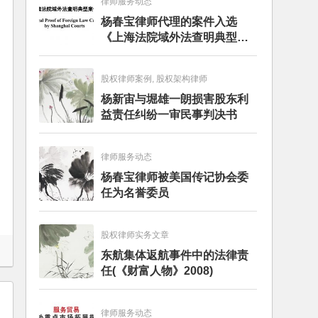
律师服务动态
杨春宝律师代理的案件入选
《上海法院域外法查明典型案
例》
股权律师案例, 股权架构律师
杨新宙与堀雄一朗损害股东利
益责任纠纷一审民事判决书
律师服务动态
杨春宝律师被美国传记协会委
任为名誉委员
股权律师实务文章
东航集体返航事件中的法律责
任(《财富人物》2008)
律师服务动态