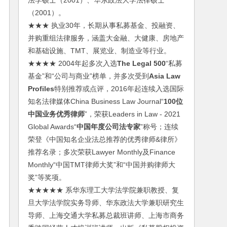
法学硕士（2001）、华东政法大学法律硕士
（2001）。
★★★ 执业30年，长期从事私募基金、投融资、
并购重组法律服务，涵盖大金融、大健康、房地产
和基础设施、TMT、展览业、制造业等行业。
★★★★ 2004年起多次入选
The Legal 500
“私募
基金”和“公司与商业”榜单，并多次受到
Asia Law
Profiles
特别推荐或点评，2016年起连续入选国际
知名法律媒体China Business Law Journal“
100位
中国业务优秀律师
”，荣获Leaders in Law - 2021
Global Awards“
中国年度公司法专家
”称号；连续
荣登《中国知名企业法总推荐的优秀律师&律所》
推荐名录；多次荣获Lawyer Monthly及Finance
Monthly“中国TMT律师大奖”和“中国并购律师大
奖”等奖项。
★★★★★ 系华东理工大学法学院兼职教授、复
旦大学法学院实务导师、华东政法大学兼职研究生
导师、上海交通大学私募总裁班讲师、上海市商务