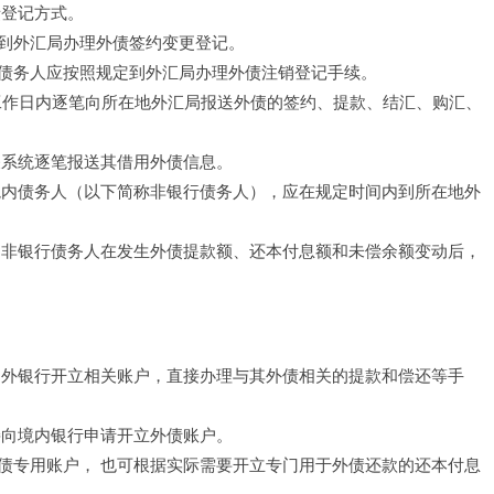
登记方式。 
到外汇局办理外债签约变更登记。 
债务人应按照规定到外汇局办理外债注销登记手续。 
个工作日内逐笔向所在地外汇局报送外债的签约、提款、结汇、购汇、
系统逐笔报送其借用外债信息。 
境内债务人（以下简称非银行债务人），应在规定时间内到所在地外
，非银行债务人在发生外债提款额、还本付息额和未偿余额变动后，
、外银行开立相关账户，直接办理与其外债相关的提款和偿还等手
向境内银行申请开立外债账户。 
债专用账户， 也可根据实际需要开立专门用于外债还款的还本付息