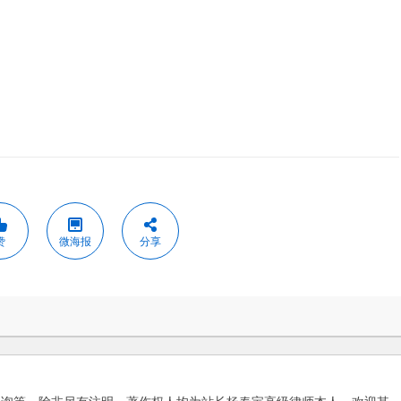
赞
微海报
分享