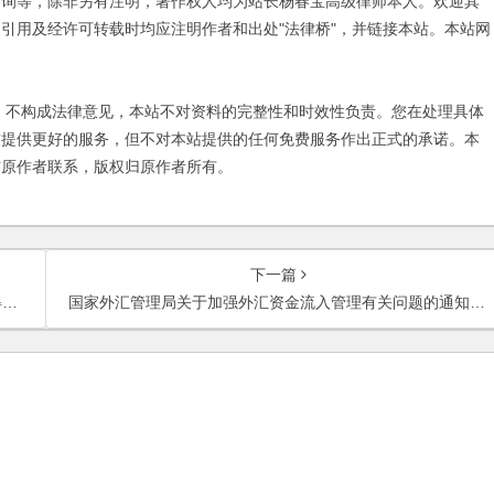
咨询等，除非另有注明，著作权人均为站长杨春宝高级律师本人。欢迎其
引用及经许可转载时均应注明作者和出处"法律桥"，并链接本站。本站网
不构成法律意见，本站不对资料的完整性和时效性负责。您在处理具体
友提供更好的服务，但不对本站提供的任何免费服务作出正式的承诺。本
与原作者联系，版权归原作者所有。
下一篇
)
国家外汇管理局关于加强外汇资金流入管理有关问题的通知(〔2013〕20号)