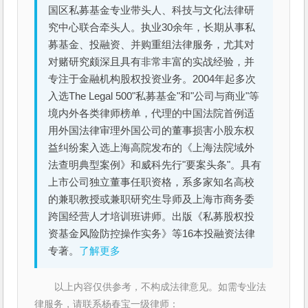
国区私募基金专业带头人、科技与文化法律研
究中心联合牵头人。执业30余年，长期从事私
募基金、投融资、并购重组法律服务，尤其对
对赌研究颇深且具有非常丰富的实战经验，并
专注于金融机构股权投资业务。2004年起多次
入选The Legal 500"私募基金"和"公司与商业"等
境内外各类律师榜单，代理的中国法院首例适
用外国法律审理外国公司的董事损害小股东权
益纠纷案入选上海高院发布的《上海法院域外
法查明典型案例》和威科先行"要案头条"。具有
上市公司独立董事任职资格，系多家知名高校
的兼职教授或兼职研究生导师及上海市商务委
跨国经营人才培训班讲师。出版《私募股权投
资基金风险防控操作实务》等16本投融资法律
专著。
了解更多
以上内容仅供参考，不构成法律意见。如需专业法
律服务，请联系杨春宝一级律师：