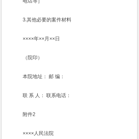
    电话等］
    3.其他必要的案件材料
    ××××年××月××日 
    （院印） 
    本院地址： 邮 编：
    联 系 人： 联系电话：
    附件2
    ××××人民法院