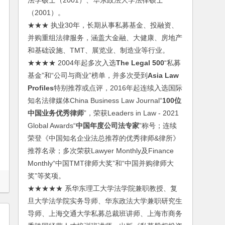
法学硕士（2001）、华东政法大学法律硕士
（2001）。
★★★ 执业30年，长期从事私募基金、投融资、
并购重组法律服务，涵盖大金融、大健康、房地产
和基础设施、TMT、展览业、制造业等行业。
★★★★ 2004年起多次入选
The Legal 500
“私募
基金”和“公司与商业”榜单，并多次受到
Asia Law
Profiles
特别推荐或点评，2016年起连续入选国际
知名法律媒体China Business Law Journal“
100位
中国业务优秀律师
”，荣获Leaders in Law - 2021
Global Awards“
中国年度公司法专家
”称号；连续
荣登《中国知名企业法总推荐的优秀律师&律所》
推荐名录；多次荣获Lawyer Monthly及Finance
Monthly“中国TMT律师大奖”和“中国并购律师大
奖”等奖项。
★★★★★ 系华东理工大学法学院兼职教授、复
旦大学法学院实务导师、华东政法大学兼职研究生
导师、上海交通大学私募总裁班讲师、上海市商务