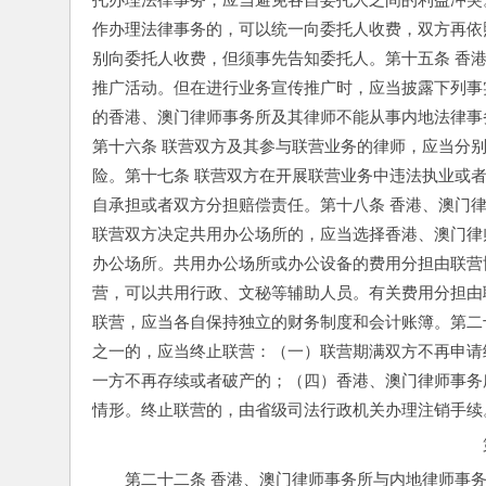
作办理法律事务的，可以统一向委托人收费，双方再依
别向委托人收费，但须事先告知委托人。
第十五条 香
推广活动。但在进行业务宣传推广时，应当披露下列事
的香港、澳门律师事务所及其律师不能从事内地法律事
第十六条 联营双方及其参与联营业务的律师，应当分
险。
第十七条 联营双方在开展联营业务中违法执业或
自承担或者双方分担赔偿责任。
第十八条 香港、澳门
联营双方决定共用办公场所的，应当选择香港、澳门律
办公场所。共用办公场所或办公设备的费用分担由联营
营，可以共用行政、文秘等辅助人员。有关费用分担由
联营，应当各自保持独立的财务制度和会计账簿。
第二
之一的，应当终止联营：（一）联营期满双方不再申请
一方不再存续或者破产的；（四）香港、澳门律师事务
情形。终止联营的，由省级司法行政机关办理注销手续
第二十二条 香港、澳门律师事务所与内地律师事务