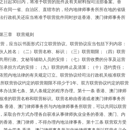
之日起30日内，将准予联营的批件及有关材料报司法部备案。香
不在同一省、自治区、直辖市的，经内地律师事务所所在地的省级
法行政机关还应当将准予联营批件同时抄送香港、澳门律师事务所
第三章　联营规则
联营，应当以书面形式订立联营协议。联营协议应当包括下列内容：
伙人姓名；（二）联营名称、标识；（三）联营期限；（四）联营
共用行政、文秘等辅助人员的安排；（七）联营收费的分享及运营
任承担方式的安排；（九）联营的终止及清算；（十）违约责任；
依照内地法律的有关规定订立。联营协议经司法行政机关核准联营
务所联营协议约定的联营期限不得少于1年。双方联营协议约定的联营
本办法第七条、第八条规定的程序办理。
第十一条 香港、澳门律师
核准的联营名称和联营标识。联营名称由香港或者澳门律师事务所
条 香港、澳门律师事务所与内地律师事务所联营，可以共同以联营
，采取合作方式办理各自获准从事律师执业业务的香港、澳门、内
的香港、澳门律师，不得办理内地法律事务。
第十三条 联营双方受
。
第十四条 香港、澳门律师事务所与内地律师事务所以联营名义合