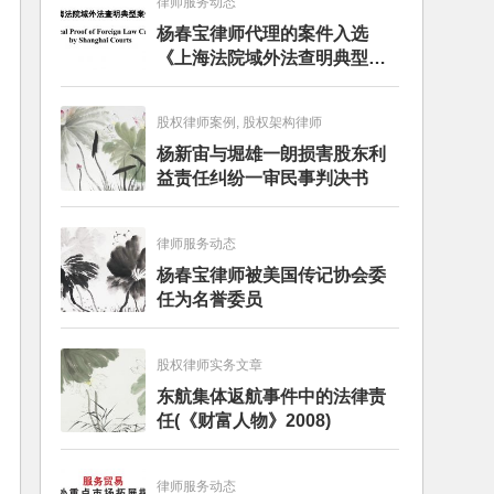
律师服务动态
杨春宝律师代理的案件入选
《上海法院域外法查明典型案
例》
股权律师案例, 股权架构律师
杨新宙与堀雄一朗损害股东利
益责任纠纷一审民事判决书
律师服务动态
杨春宝律师被美国传记协会委
任为名誉委员
股权律师实务文章
东航集体返航事件中的法律责
任(《财富人物》2008)
律师服务动态