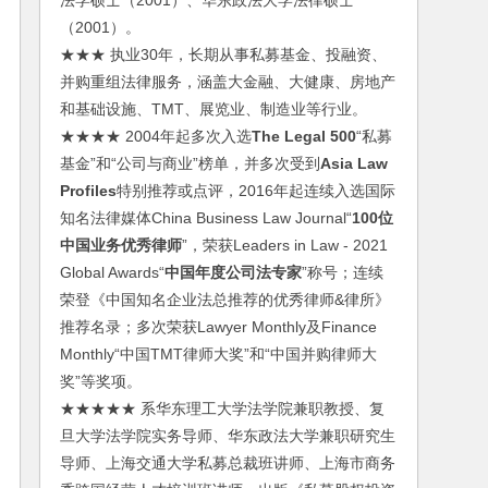
法学硕士（2001）、华东政法大学法律硕士
（2001）。
★★★ 执业30年，长期从事私募基金、投融资、
并购重组法律服务，涵盖大金融、大健康、房地产
和基础设施、TMT、展览业、制造业等行业。
★★★★ 2004年起多次入选
The Legal 500
“私募
基金”和“公司与商业”榜单，并多次受到
Asia Law
Profiles
特别推荐或点评，2016年起连续入选国际
知名法律媒体China Business Law Journal“
100位
中国业务优秀律师
”，荣获Leaders in Law - 2021
Global Awards“
中国年度公司法专家
”称号；连续
荣登《中国知名企业法总推荐的优秀律师&律所》
推荐名录；多次荣获Lawyer Monthly及Finance
Monthly“中国TMT律师大奖”和“中国并购律师大
奖”等奖项。
★★★★★ 系华东理工大学法学院兼职教授、复
旦大学法学院实务导师、华东政法大学兼职研究生
导师、上海交通大学私募总裁班讲师、上海市商务