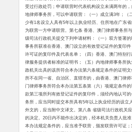
受过行政处罚；申请联营时代表机构设立未满两年的，
地律师事务所，可以申请联营：（一）成立满3年；（
少有1名设立人具有5年以上执业经历、住所地在广东
为联营一方申请联营。
第七条 香港、澳门律师事务所
级司法行政机关提交下列申请材料：（一）双方签署的
事务所获准在香港、澳门设立的有效登记证件的复印件
许可证的复印件及代表名单；（四）香港、澳门特别行
律服务提供者标准的证明书；（五）内地律师事务所执
政机关出具的该所符合本办法第六条规定条件的证明文
所不在同一省、自治区、直辖市的，由香港、澳门律师
门律师事务所符合本办法第五条第（六）项规定条件的
款第三项所列有效登记证件的复印件，须经内地认可的
务所，应当同时提交本所具有5年以上执业经历的设立
外文的，应当附中文译文。
第八条 省级司法行政机关
的决定。20日内不能作出决定的，经本机关负责人批准
本办法规定条件的，应当准予联营，颁发联营许可证；