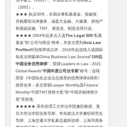
法学硕士（2001）、华东政法大学法律硕士
（2001）。
★★★ 执业30年，长期从事私募基金、投融资、
并购重组法律服务，涵盖大金融、大健康、房地产
和基础设施、TMT、展览业、制造业等行业。
★★★★ 2004年起多次入选
The Legal 500
“私募
基金”和“公司与商业”榜单，并多次受到
Asia Law
Profiles
特别推荐或点评，2016年起连续入选国际
知名法律媒体China Business Law Journal“
100位
中国业务优秀律师
”，荣获Leaders in Law - 2021
Global Awards“
中国年度公司法专家
”称号；连续
荣登《中国知名企业法总推荐的优秀律师&律所》
推荐名录；多次荣获Lawyer Monthly及Finance
Monthly“中国TMT律师大奖”和“中国并购律师大
奖”等奖项。
★★★★★ 系华东理工大学法学院兼职教授、复
旦大学法学院实务导师、华东政法大学兼职研究生
导师、上海交通大学私募总裁班讲师、上海市商务