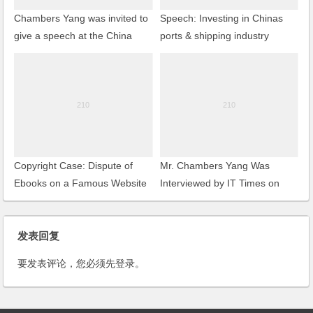
Chambers Yang was invited to
Speech: Investing in Chinas
give a speech at the China
ports & shipping industry
Food & Drinks Retail &
(2007)
Distribution Conference
Copyright Case: Dispute of
Mr. Chambers Yang Was
Ebooks on a Famous Website
Interviewed by IT Times on
Infringing Authors Rights to
Illegal Ads on Search Engines
Network Dissemination of
Information
发表回复
要发表评论，您必须先
登录
。