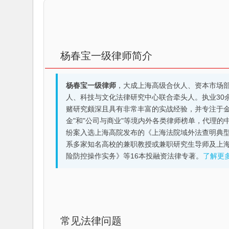
杨春宝一级律师简介
杨春宝一级律师
，大成上海高级合伙人、资本市场
人、科技与文化法律研究中心联合牵头人。执业30
赌研究颇深且具有非常丰富的实战经验，并专注于金融机构
金"和"公司与商业"等境内外各类律师榜单，代理
纷案入选上海高院发布的《上海法院域外法查明典型
系多家知名高校的兼职教授或兼职研究生导师及上
险防控操作实务》等16本投融资法律专著。
了解更
常见法律问题