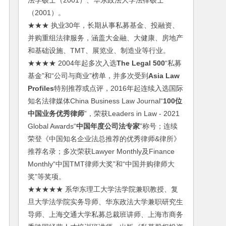
法学硕士（2001）、华东政法大学法律硕士
（2001）。
★★★ 执业30年，长期从事私募基金、投融资、
并购重组法律服务，涵盖大金融、大健康、房地产
和基础设施、TMT、展览业、制造业等行业。
★★★★ 2004年起多次入选
The Legal 500
“私募
基金”和“公司与商业”榜单，并多次受到
Asia Law
Profiles
特别推荐或点评，2016年起连续入选国际
知名法律媒体China Business Law Journal“
100位
中国业务优秀律师
”，荣获Leaders in Law - 2021
Global Awards“
中国年度公司法专家
”称号；连续
荣登《中国知名企业法总推荐的优秀律师&律所》
推荐名录；多次荣获Lawyer Monthly及Finance
Monthly“中国TMT律师大奖”和“中国并购律师大
奖”等奖项。
★★★★★ 系华东理工大学法学院兼职教授、复
旦大学法学院实务导师、华东政法大学兼职研究生
导师、上海交通大学私募总裁班讲师、上海市商务