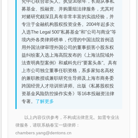
究中心联合牵头人。执业30余年，长期从事私
募基金、投融资、并购重组法律服务，尤其对
对赌研究颇深且具有非常丰富的实战经验，并
专注于金融机构股权投资业务。2004年起多次
入选The Legal 500"私募基金"和"公司与商业"等
境内外各类律师榜单，代理的中国法院首例适
用外国法律审理外国公司的董事损害小股东权
益纠纷案入选上海高院发布的《上海法院域外
法查明典型案例》和威科先行"要案头条"。具有
上市公司独立董事任职资格，系多家知名高校
的兼职教授或兼职研究生导师及上海市商务委
跨国经营人才培训班讲师。出版《私募股权投
资基金风险防控操作实务》等16本投融资法律
专著。
了解更多
以上内容仅供参考，不构成法律意见。如需专业法
律服务，请联系杨春宝一级律师：
chambers.yang@dentons.cn