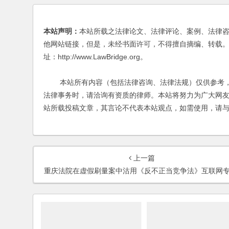
本站声明：
本站所载之法律论文、法律评论、案例、法律
他网站链接，但是，未经书面许可，不得擅自摘编、转载。
址：http://www.LawBridge.org。
本站所有内容（包括法律咨询、法律法规）仅供参考，
法律事务时，请洽询有资质的律师。本站将努力为广大网
站所载投稿文章，其言论不代表本站观点，如需使用，请
上一篇
重庆法院在虚假刷量案中沽用《反不正当竞争法》互联网专条引发争论——分析评