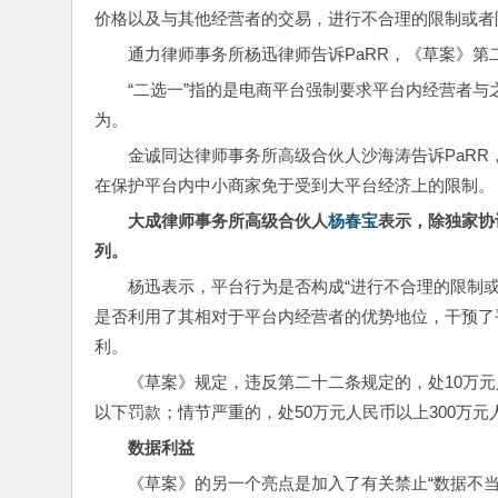
价格以及与其他经营者的交易，进⾏不合理的限制或者
通⼒律师事务所杨迅律师告诉PaRR，《草案》第
“⼆选⼀”指的是电商平台强制要求平台内经营者
为。
⾦诚同达律师事务所⾼级合伙⼈沙海涛告诉PaR
在保护平台内中⼩商家免于受到⼤平台经济上的限制。
⼤成律师事务所⾼级合伙⼈
杨春宝
表示，除独家协
列。
杨迅表示，平台⾏为是否构成“进⾏不合理的限制
是否利⽤了其相对于平台内经营者的优势地位，⼲预了
利。
《草案》规定，违反第⼆⼗⼆条规定的，处10万元⼈⺠
以下罚款；情节严重的，处50万元⼈⺠币以上300万元⼈
数据利益
《草案》的另⼀个亮点是加⼊了有关禁⽌“数据不当