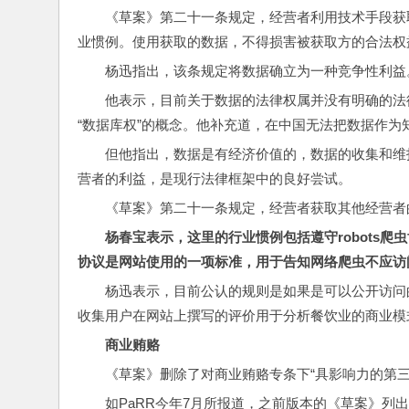
《草案》第⼆⼗⼀条规定，经营者利⽤技术⼿段获
业惯例。使⽤获取的数据，不得损害被获取⽅的合法权
杨迅指出，该条规定将数据确⽴为⼀种竞争性利益
他表示，⽬前关于数据的法律权属并没有明确的法
“数据库权”的概念。他补充道，在中国⽆法把数据作为
但他指出，数据是有经济价值的，数据的收集和维
营者的利益，是现⾏法律框架中的良好尝试。
《草案》第⼆⼗⼀条规定，经营者获取其他经营者
杨春宝表示，这⾥的⾏业惯例包括遵守robots爬
协议是⽹站使⽤的⼀项标准，⽤于告知⽹络爬⾍不应访
杨迅表示，⽬前公认的规则是如果是可以公开访问
收集⽤户在⽹站上撰写的评价⽤于分析餐饮业的商业模
商业贿赂
《草案》删除了对商业贿赂专条下“具影响⼒的第
如PaRR今年7⽉所报道，之前版本的《草案》列