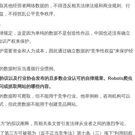
取其他经营者⽹络数据的，不得违反相关法律法规和商业规则、⾏
益，不得扰乱公平竞争秩序。
。
律规定，这是因为单纯的数据不是创造性作品，中国也还没有确⽴
知识产权来保护。
护需要资⾦和⼈⼒成本，因此通过确⽴数据的“竞争性权益”来保护经
的数据时应当遵循⾏业惯例。
⾍协议以及⾏业协会发布的且多数企业认可的⾃律规章。Robots爬⾍
问或抓取⽹站的哪些内容。
的数据即可爬取，但不能⽤于竞争⾏业。他举例称，咨询机构可以
式，但此类数据不能⽤于创建竞品⽹站。
三⽅”的拟议阐释，⽽相关条⽂曾引发法律从业者之间的激烈争论。
出了第三⽅可被视为《反不正当竞争法》第七条（三）项下“利⽤职权