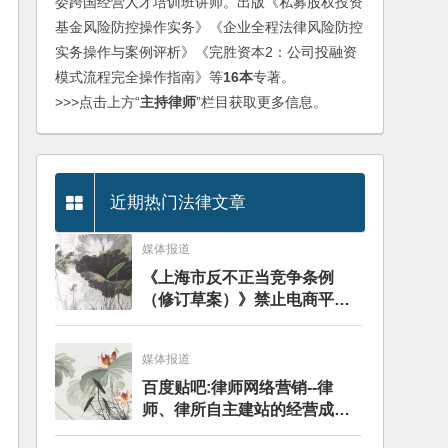
委跨国经营人才培训班讲师。出版《私募股权投资
基金风险防控操作实务》《企业全程法律风险防控
实务操作与案例评析》《完胜资本2：公司投融资
模式流程完全操作指南》等
16本
专著。
>>>点击上方“
主持律师
”栏目获取更多信息。
近期热门法律文章
媒体报道
《上海市反不正当竞争条例
（修订草案）》禁⽌电商平台
签订独家协议——分析评述
媒体报道
百度贴吧:律师网络营销--律
师、律所自主建站的经营成本
与风险探讨