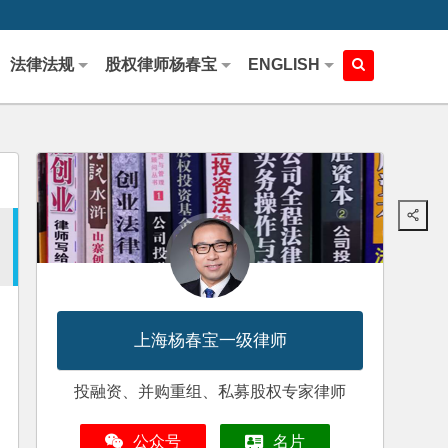
法律法规
股权律师杨春宝
ENGLISH
上海杨春宝一级律师
投融资、并购重组、私募股权专家律师
公众号
名片