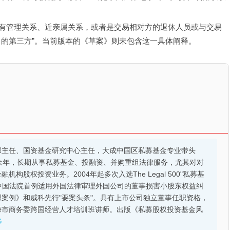
有管理关系、近亲属关系，或者是交易相对⽅的退休⼈员或与交易
⼒的第三⽅”。当前版本的《草案》则未包含这⼀具体阐释。
部主任、国资基金研究中心主任，大成中国区私募基金专业带头
余年，长期从事私募基金、投融资、并购重组法律服务，尤其对对
股权投资业务。2004年起多次入选The Legal 500"私募基
的中国法院首例适用外国法律审理外国公司的董事损害小股东权益纠
案例》和威科先行"要案头条"。具有上市公司独立董事任职资格，
海市商务委跨国经营人才培训班讲师。出版《私募股权投资基金风
多