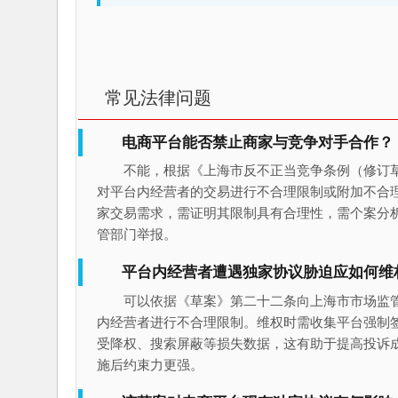
常见法律问题
电商平台能否禁止商家与竞争对手合作？
不能，根据《上海市反不正当竞争条例（修订
对平台内经营者的交易进行不合理限制或附加不合
家交易需求，需证明其限制具有合理性，需个案分
管部门举报。
平台内经营者遭遇独家协议胁迫应如何维
可以依据《草案》第二十二条向上海市市场监
内经营者进行不合理限制。维权时需收集平台强制
受降权、搜索屏蔽等损失数据，这有助于提高投诉成功
施后约束力更强。