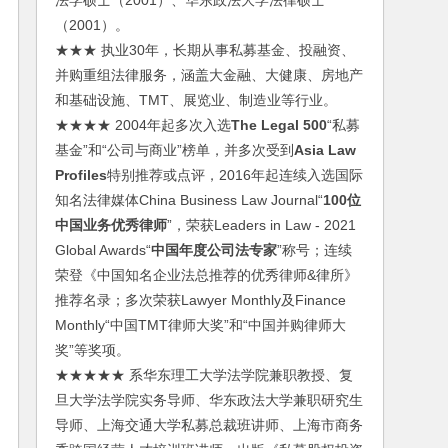
法学硕士（2001）、华东政法大学法律硕士
（2001）。
★★★ 执业30年，长期从事私募基金、投融资、
并购重组法律服务，涵盖大金融、大健康、房地产
和基础设施、TMT、展览业、制造业等行业。
★★★★ 2004年起多次入选
The Legal 500
“私募
基金”和“公司与商业”榜单，并多次受到
Asia Law
Profiles
特别推荐或点评，2016年起连续入选国际
知名法律媒体China Business Law Journal“
100位
中国业务优秀律师
”，荣获Leaders in Law - 2021
Global Awards“
中国年度公司法专家
”称号；连续
荣登《中国知名企业法总推荐的优秀律师&律所》
推荐名录；多次荣获Lawyer Monthly及Finance
Monthly“中国TMT律师大奖”和“中国并购律师大
奖”等奖项。
★★★★★ 系华东理工大学法学院兼职教授、复
旦大学法学院实务导师、华东政法大学兼职研究生
导师、上海交通大学私募总裁班讲师、上海市商务