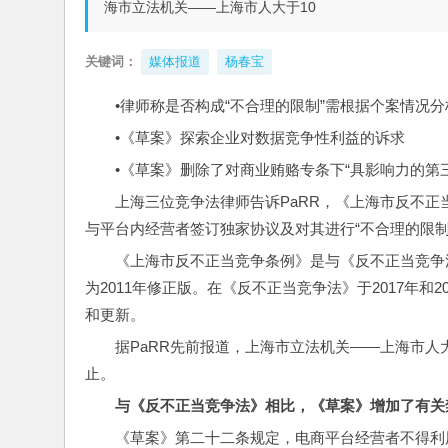
海市⽴法机关——上海市⼈⼤于10
关键词：
媒体报道
杨春宝
•律师称是否构成“不合理的限制”需根据个案情况分
•《草案》探索企业对数据竞争性利益的诉求
•《草案》删除了对商业贿赂专条下“具影响⼒的第
上海三位竞争法律师告诉PaRR，《上海市反不
与平台内经营者签订独家协议及对其进⾏“不合理的限制
《上海市反不正当竞争条例》是与《反不正当竞争
为2011年修正版。在《反不正当竞争法》于2017年
和更新。
据PaRR先前报道，上海市⽴法机关——上海市⼈⼤
⽌。
与《反不正当竞争法》相⽐，《草案》增加了有关
《草案》第⼆⼗⼆条规定，电商平台经营者不得利