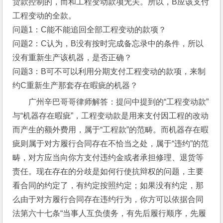
货款控制的，而和工程变动款项无关。所以，B应该支付
工程变动的全款。
问题1：C能不能追回全部工程变动的款项？
问题2：C认为，B没有按时完成备忘录中的条件，所以
没有重新生产该机器，是否正确？ 
问题3：B可不可以利用分期支付工程变动的款项，来制
约C重新生产那套存在暇疵的机器？
广州辛巴哥哥律师解答：提问中提到的“工程变动款”
与“机器存在暇疵”，工程变动款是用来支付因工程的改动
而产生的额外费用，属于“工程款”的范畴。而机器存在暇
疵则属于对方履行合同存在不恰当之处，属于“违约”的范
畴，对方应当向你方支付违约金或者承担修理、退货等
责任。现在存在的分歧是如何行使抗辩权的问题，主要
看合同的约定了，有约定按照约定；如果没有约定，那
么由于对方履行合同存在违约行为，你方可以依据合同
法第六十七条“当事人互负债务，有先后履行顺序，先履