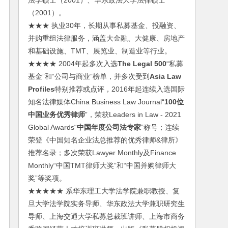
法学硕士（2001）、华东政法大学法律硕士
（2001）。
★★★ 执业30年，长期从事私募基金、投融资、
并购重组法律服务，涵盖大金融、大健康、房地产
和基础设施、TMT、展览业、制造业等行业。
★★★★ 2004年起多次入选
The Legal 500
“私募
基金”和“公司与商业”榜单，并多次受到
Asia Law
Profiles
特别推荐或点评，2016年起连续入选国际
知名法律媒体China Business Law Journal“
100位
中国业务优秀律师
”，荣获Leaders in Law - 2021
Global Awards“
中国年度公司法专家
”称号；连续
荣登《中国知名企业法总推荐的优秀律师&律所》
推荐名录；多次荣获Lawyer Monthly及Finance
Monthly“中国TMT律师大奖”和“中国并购律师大
奖”等奖项。
★★★★★ 系华东理工大学法学院兼职教授、复
旦大学法学院实务导师、华东政法大学兼职研究生
导师、上海交通大学私募总裁班讲师、上海市商务