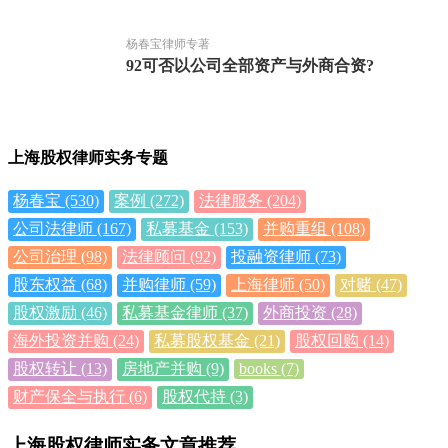
杨春宝律师专著
92可否以公司全部资产与外商合资?
上海股权律师实务专题
杨春宝
(530)
案例
(272)
法律服务
(204)
公司法律师
(167)
私募基金
(153)
并购重组
(108)
公司治理
(98)
法律顾问
(92)
投融资律师
(73)
股东权益
(68)
并购律师
(59)
上海律师
(50)
对赌
(47)
股权激励
(46)
私募基金律师
(37)
外商投资
(28)
海外投资并购
(24)
私募股权基金
(21)
股权回购
(14)
股权转让
(13)
房地产并购
(9)
books
(7)
财产保全与执行
(6)
股权代持
(3)
上海股权律师实务文章推荐