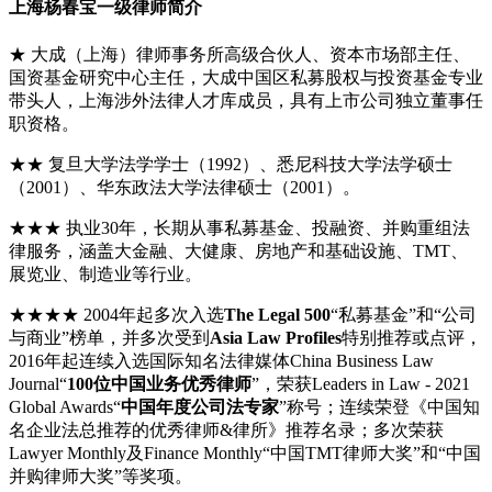
上海杨春宝一级律师简介
★ 大成（上海）律师事务所高级合伙人、资本市场部主任、
国资基金研究中心主任，大成中国区私募股权与投资基金专业
带头人，上海涉外法律人才库成员，具有上市公司独立董事任
职资格。
★★ 复旦大学法学学士（1992）、悉尼科技大学法学硕士
（2001）、华东政法大学法律硕士（2001）。
★★★ 执业30年，长期从事私募基金、投融资、并购重组法
律服务，涵盖大金融、大健康、房地产和基础设施、TMT、
展览业、制造业等行业。
★★★★ 2004年起多次入选
The Legal 500
“私募基金”和“公司
与商业”榜单，并多次受到
Asia Law Profiles
特别推荐或点评，
2016年起连续入选国际知名法律媒体China Business Law
Journal“
100位中国业务优秀律师
”，荣获Leaders in Law - 2021
Global Awards“
中国年度公司法专家
”称号；连续荣登《中国知
名企业法总推荐的优秀律师&律所》推荐名录；多次荣获
Lawyer Monthly及Finance Monthly“中国TMT律师大奖”和“中国
并购律师大奖”等奖项。