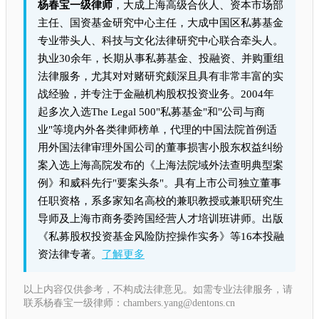
杨春宝一级律师
，大成上海高级合伙人、资本市场部
主任、国资基金研究中心主任，大成中国区私募基金
专业带头人、科技与文化法律研究中心联合牵头人。
执业30余年，长期从事私募基金、投融资、并购重组
法律服务，尤其对对赌研究颇深且具有非常丰富的实
战经验，并专注于金融机构股权投资业务。2004年
起多次入选The Legal 500"私募基金"和"公司与商
业"等境内外各类律师榜单，代理的中国法院首例适
用外国法律审理外国公司的董事损害小股东权益纠纷
案入选上海高院发布的《上海法院域外法查明典型案
例》和威科先行"要案头条"。具有上市公司独立董事
任职资格，系多家知名高校的兼职教授或兼职研究生
导师及上海市商务委跨国经营人才培训班讲师。出版
《私募股权投资基金风险防控操作实务》等16本投融
资法律专著。
了解更多
以上内容仅供参考，不构成法律意见。如需专业法律服务，请
联系杨春宝一级律师：chambers.yang@dentons.cn