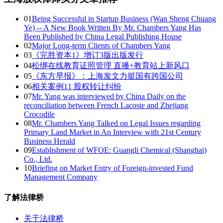
01
Being Successful in Startup Business (Wan Sheng Chuang
Ye) -- A New Book Written By Mr. Chambers Yang Has
Been Published by China Legal Publishing House
02
Major Long-term Clients of Chambers Yang
03
《完胜资本1》增订3版出版发行
04
松绑在线教育证照管理 直播+教育站上新风口
05
《东方早报》：上海发文力挺国有跨国公司
06
相关案例11 股权转让纠纷
07
Mr. Yang was interviewed by China Daily on the
reconciliation between French Lacoste and Zhejiang
Crocodile
08
Mr. Chambers Yang Talked on Legal Issues regarding
Primary Land Market in An Interview with 21st Century
Business Herald
09
Establishment of WFOE: Guangli Chemical (Shanghai)
Co., Ltd.
10
Briefing on Market Entry of Foreign-invested Fund
Management Company
了解法律桥
关于法律桥