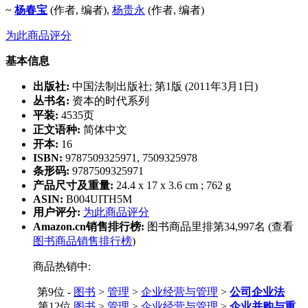
~
杨春宝
(作者, 编者),
杨贵永
(作者, 编者)
为此商品评分
基本信息
出版社:
中国法制出版社; 第1版 (2011年3月1日)
丛书名:
资本的时代系列
平装:
4535页
正文语种:
简体中文
开本:
16
ISBN:
9787509325971, 7509325978
条形码:
9787509325971
产品尺寸及重量:
24.4 x 17 x 3.6 cm ; 762 g
ASIN:
B004UITH5M
用户评分:
为此商品评分
Amazon.cn销售排行榜:
图书商品里排第34,997名 (查看
图书商品销售排行榜
)
商品热销中:
第9位 -
图书
>
管理
>
企业经营与管理
>
公司企业法
第12位
图书
>
管理
>
企业经营与管理
>
企业并购与重