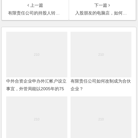
上一篇
下一篇
有限责任公司的持股人转让公司的股份，如何计算转让价？
入股朋友的电脑店，如何评定电脑店的资产？如何确定“无形资产”的价值？
中外合资企业申办外汇帐户设立
有限责任公司如何改制成为合伙
事宜，外管局能以2005年的75
企业？
号文件为由不予办理吗？