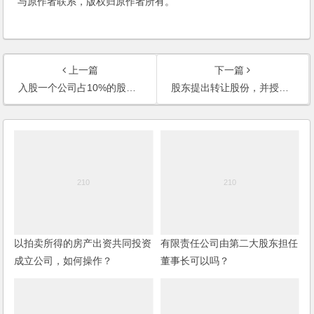
与原作者联系，版权归原作者所有。
上一篇
下一篇
入股一个公司占10%的股权，手续怎么办理？是否对公司承担10%的责任？
股东提出转让股份，并授权股东会代为处置，后来反悔，如何处理？
以拍卖所得的房产出资共同投资
有限责任公司由第二大股东担任
成立公司，如何操作？
董事长可以吗？