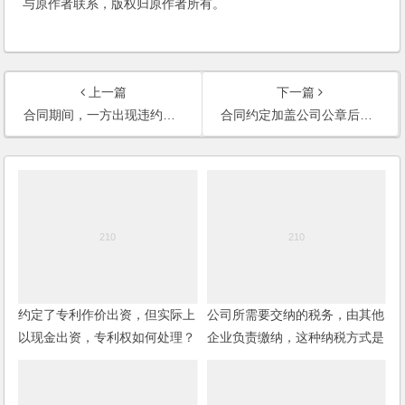
与原作者联系，版权归原作者所有。
上一篇
下一篇
合同期间，一方出现违约，另一方能否解除合同吗？
合同约定加盖公司公章后合同生效，结果盖的是合同专用章而非公章，该合同是否生效？
约定了专利作价出资，但实际上
公司所需要交纳的税务，由其他
以现金出资，专利权如何处理？
企业负责缴纳，这种纳税方式是
否合法？