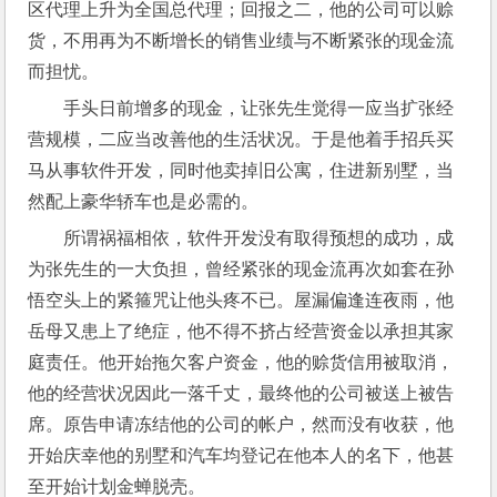
区代理上升为全国总代理；回报之二，他的公司可以赊
货，不用再为不断增长的销售业绩与不断紧张的现金流
而担忧。
手头日前增多的现金，让张先生觉得一应当扩张经
营规模，二应当改善他的生活状况。于是他着手招兵买
马从事软件开发，同时他卖掉旧公寓，住进新别墅，当
然配上豪华轿车也是必需的。
所谓祸福相依，软件开发没有取得预想的成功，成
为张先生的一大负担，曾经紧张的现金流再次如套在孙
悟空头上的紧箍咒让他头疼不已。屋漏偏逢连夜雨，他
岳母又患上了绝症，他不得不挤占经营资金以承担其家
庭责任。他开始拖欠客户资金，他的赊货信用被取消，
他的经营状况因此一落千丈，最终他的公司被送上被告
席。原告申请冻结他的公司的帐户，然而没有收获，他
开始庆幸他的别墅和汽车均登记在他本人的名下，他甚
至开始计划金蝉脱壳。