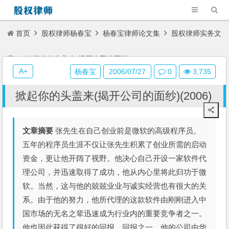
首页
股权律师杨春宝
杨春宝律师论文集
股权律师实务文
章
掀起你的头盖来(揭开公司的面纱)(2006)
A+
杨春宝
2006/07/27
0
3,735
掀起你的头盖来(揭开公司的面纱)(2006)
文章摘要
张先生在自己创业前是微软的高级程序员。
五年的程序员生涯不仅让张先生积累了创业所需的启动
资金，更让他开阔了视野。他决心自己开设一家软件代
理公司，并迅速取得了成功，他从内心里将此归功于微
软。当然，这与他的兢兢业业与诚实经营也有很大的关
系。由于他的努力，他所代理的这款软件由刚刚进入中
国市场的无名之辈迅速成为行业内的重要竞争者之一。
他也因此获得了很好的回报，回报之一，他的公司由华