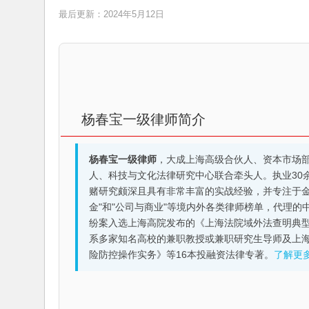
最后更新：2024年5月12日
杨春宝一级律师简介
杨春宝一级律师
，大成上海高级合伙人、资本市场
人、科技与文化法律研究中心联合牵头人。执业30
赌研究颇深且具有非常丰富的实战经验，并专注于金融机构
金"和"公司与商业"等境内外各类律师榜单，代理
纷案入选上海高院发布的《上海法院域外法查明典型
系多家知名高校的兼职教授或兼职研究生导师及上
险防控操作实务》等16本投融资法律专著。
了解更