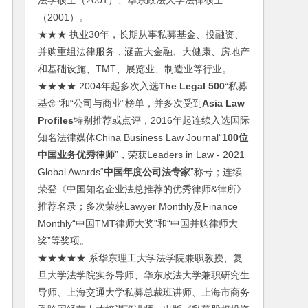
法学硕士（2001）、华东政法大学法律硕士
（2001）。
★★★ 执业30年，长期从事私募基金、投融资、
并购重组法律服务，涵盖大金融、大健康、房地产
和基础设施、TMT、展览业、制造业等行业。
★★★★ 2004年起多次入选
The Legal 500
“私募
基金”和“公司与商业”榜单，并多次受到
Asia Law
Profiles
特别推荐或点评，2016年起连续入选国际
知名法律媒体China Business Law Journal“
100位
中国业务优秀律师
”，荣获Leaders in Law - 2021
Global Awards“
中国年度公司法专家
”称号；连续
荣登《中国知名企业法总推荐的优秀律师&律所》
推荐名录；多次荣获Lawyer Monthly及Finance
Monthly“中国TMT律师大奖”和“中国并购律师大
奖”等奖项。
★★★★★ 系华东理工大学法学院兼职教授、复
旦大学法学院实务导师、华东政法大学兼职研究生
导师、上海交通大学私募总裁班讲师、上海市商务