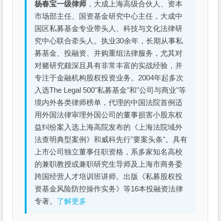
杨春宝一级律师
，大成上海高级合伙人、资本
市场部主任、国资基金研究中心主任，大成中
国区私募基金专业带头人、科技与文化法律研
究中心联合牵头人。执业30余年，长期从事私
募基金、投融资、并购重组法律服务，尤其对
对赌研究颇深且具有非常丰富的实战经验，并
专注于金融机构股权投资业务。2004年起多次
入选The Legal 500"私募基金"和"公司与商业"等
境内外各类律师榜单，代理的中国法院首例适
用外国法律审理外国公司的董事损害小股东权
益纠纷案入选上海高院发布的《上海法院域外
法查明典型案例》和威科先行"要案头条"。具有
上市公司独立董事任职资格，系多家知名高校
的兼职教授或兼职研究生导师及上海市商务委
跨国经营人才培训班讲师。出版《私募股权投
资基金风险防控操作实务》等16本投融资法律
专著。
了解更多