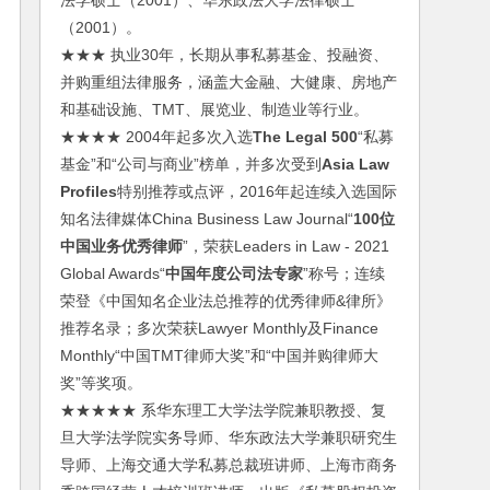
法学硕士（2001）、华东政法大学法律硕士
（2001）。
★★★ 执业30年，长期从事私募基金、投融资、
并购重组法律服务，涵盖大金融、大健康、房地产
和基础设施、TMT、展览业、制造业等行业。
★★★★ 2004年起多次入选
The Legal 500
“私募
基金”和“公司与商业”榜单，并多次受到
Asia Law
Profiles
特别推荐或点评，2016年起连续入选国际
知名法律媒体China Business Law Journal“
100位
中国业务优秀律师
”，荣获Leaders in Law - 2021
Global Awards“
中国年度公司法专家
”称号；连续
荣登《中国知名企业法总推荐的优秀律师&律所》
推荐名录；多次荣获Lawyer Monthly及Finance
Monthly“中国TMT律师大奖”和“中国并购律师大
奖”等奖项。
★★★★★ 系华东理工大学法学院兼职教授、复
旦大学法学院实务导师、华东政法大学兼职研究生
导师、上海交通大学私募总裁班讲师、上海市商务