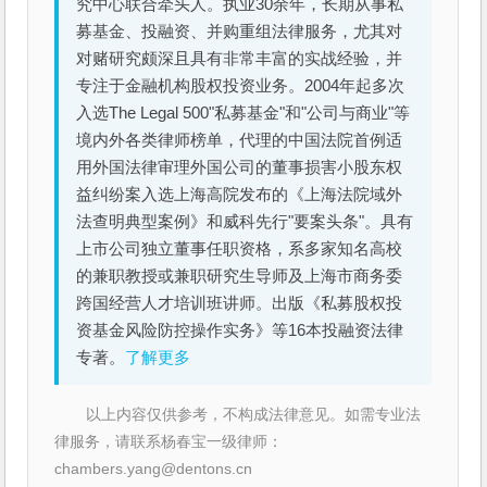
究中心联合牵头人。执业30余年，长期从事私
募基金、投融资、并购重组法律服务，尤其对
对赌研究颇深且具有非常丰富的实战经验，并
专注于金融机构股权投资业务。2004年起多次
入选The Legal 500"私募基金"和"公司与商业"等
境内外各类律师榜单，代理的中国法院首例适
用外国法律审理外国公司的董事损害小股东权
益纠纷案入选上海高院发布的《上海法院域外
法查明典型案例》和威科先行"要案头条"。具有
上市公司独立董事任职资格，系多家知名高校
的兼职教授或兼职研究生导师及上海市商务委
跨国经营人才培训班讲师。出版《私募股权投
资基金风险防控操作实务》等16本投融资法律
专著。
了解更多
以上内容仅供参考，不构成法律意见。如需专业法
律服务，请联系杨春宝一级律师：
chambers.yang@dentons.cn