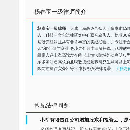
杨春宝一级律师简介
杨春宝一级律师
，大成上海高级合伙人、资本市场
人、科技与文化法律研究中心联合牵头人。执业30
赌研究颇深且具有非常丰富的实战经验，并专注于金融机构
金"和"公司与商业"等境内外各类律师榜单，代理
纷案入选上海高院发布的《上海法院域外法查明典型
系多家知名高校的兼职教授或兼职研究生导师及上
险防控操作实务》等16本投融资法律专著。
了解更
常见法律问题
小型有限责任公司增加股东和投资后，是
必须办理变更登记，股东签署章程确认出资不能