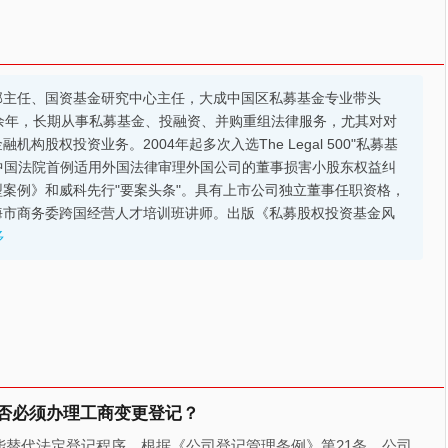
部主任、国资基金研究中心主任，大成中国区私募基金专业带头
余年，长期从事私募基金、投融资、并购重组法律服务，尤其对对
股权投资业务。2004年起多次入选The Legal 500"私募基
的中国法院首例适用外国法律审理外国公司的董事损害小股东权益纠
案例》和威科先行"要案头条"。具有上市公司独立董事任职资格，
海市商务委跨国经营人才培训班讲师。出版《私募股权投资基金风
多
否必须办理工商变更登记？
替代法定登记程序。根据《公司登记管理条例》第21条，公司