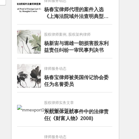
律师服务动态
杨春宝律师代理的案件入选
《上海法院域外法查明典型案
例》
股权律师案例, 股权架构律师
杨新宙与堀雄一朗损害股东利
益责任纠纷一审民事判决书
律师服务动态
杨春宝律师被美国传记协会委
任为名誉委员
股权律师实务文章
东航集体返航事件中的法律责
任(《财富人物》2008)
律师服务动态