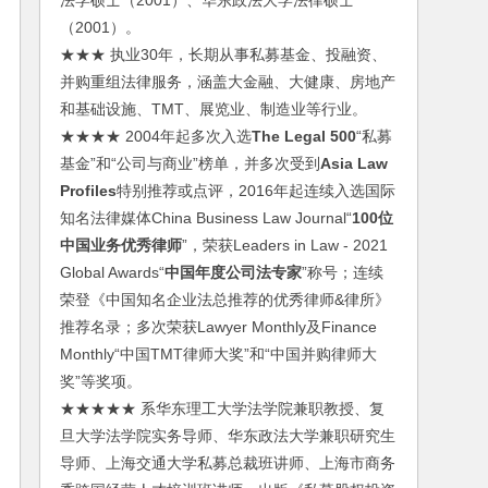
法学硕士（2001）、华东政法大学法律硕士
（2001）。
★★★ 执业30年，长期从事私募基金、投融资、
并购重组法律服务，涵盖大金融、大健康、房地产
和基础设施、TMT、展览业、制造业等行业。
★★★★ 2004年起多次入选
The Legal 500
“私募
基金”和“公司与商业”榜单，并多次受到
Asia Law
Profiles
特别推荐或点评，2016年起连续入选国际
知名法律媒体China Business Law Journal“
100位
中国业务优秀律师
”，荣获Leaders in Law - 2021
Global Awards“
中国年度公司法专家
”称号；连续
荣登《中国知名企业法总推荐的优秀律师&律所》
推荐名录；多次荣获Lawyer Monthly及Finance
Monthly“中国TMT律师大奖”和“中国并购律师大
奖”等奖项。
★★★★★ 系华东理工大学法学院兼职教授、复
旦大学法学院实务导师、华东政法大学兼职研究生
导师、上海交通大学私募总裁班讲师、上海市商务