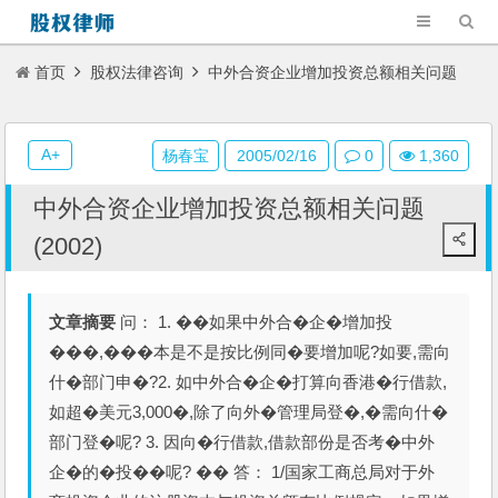
首页
股权法律咨询
中外合资企业增加投资总额相关问题
(2002)
A+
杨春宝
2005/02/16
0
1,360
中外合资企业增加投资总额相关问题
(2002)
文章摘要
问： 1. ��如果中外合�企�增加投
���,���本是不是按比例同�要增加呢?如要,需向
什�部门申�?2. 如中外合�企�打算向香港�行借款,
如超�美元3,000�,除了向外�管理局登�,�需向什�
部门登�呢? 3. 因向�行借款,借款部份是否考�中外
企�的�投��呢? �� 答： 1/国家工商总局对于外