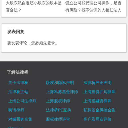
大股东私自退还小股东的股本是
设立公司找代理公司操作，是否
否合法？
有风险？找不认识的人担任法人
代表有什么风险？
发表回复
要发表评论，您必须先
登录
。
了解法律桥
关于法律桥
版权和隐私声明
法律桥严正声明
法律桥主站
上海私募基金律师
上海投资并购律师
上海公司法律师
上海股权律师
上海投融资律师
聘请律师
法律桥PE宝典
私募基金风控合集
对赌回购合集
股权律师讲堂
客户及网友评价