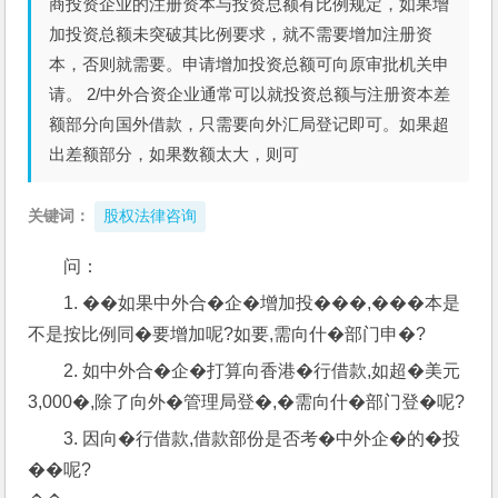
商投资企业的注册资本与投资总额有比例规定，如果增
加投资总额未突破其比例要求，就不需要增加注册资
本，否则就需要。申请增加投资总额可向原审批机关申
请。 2/中外合资企业通常可以就投资总额与注册资本差
额部分向国外借款，只需要向外汇局登记即可。如果超
出差额部分，如果数额太大，则可
关键词：
股权法律咨询
问： 
1. ��如果中外合�企�增加投���,���本是
不是按比例同�要增加呢?如要,需向什�部门申�?
2. 如中外合�企�打算向香港�行借款,如超�美元
3,000�,除了向外�管理局登�,�需向什�部门登�呢? 
3. 因向�行借款,借款部份是否考�中外企�的�投
��呢? 