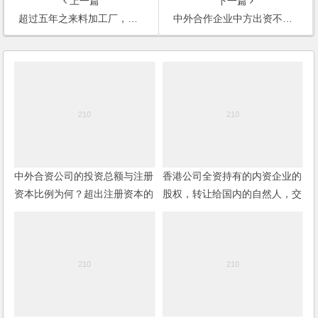
上一篇
下一篇
超过五年之来料加工厂，是否可以有有限之内销？(2003)
中外合作企业中方出资不到位怎么办？(2002)
中外合资公司的投资总额与注册
香港公司全资持有的内资企业的
资本比例为何？超出注册资本的
股权，转让给国内的自然人，交
部分如何处理？
易在香港进行，有何要求？在哪
里缴税？