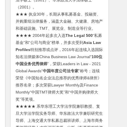
法学硕士（2001）、华东政法大学法律硕士
（2001）。
★★★ 执业30年，长期从事私募基金、投融资、
并购重组法律服务，涵盖大金融、大健康、房地产
和基础设施、TMT、展览业、制造业等行业。
★★★★ 2004年起多次入选
The Legal 500
“私募
基金”和“公司与商业”榜单，并多次受到
Asia Law
Profiles
特别推荐或点评，2016年起连续入选国际
知名法律媒体China Business Law Journal“
100位
中国业务优秀律师
”，荣获Leaders in Law - 2021
Global Awards“
中国年度公司法专家
”称号；连续
荣登《中国知名企业法总推荐的优秀律师&律所》
推荐名录；多次荣获Lawyer Monthly及Finance
Monthly“中国TMT律师大奖”和“中国并购律师大
奖”等奖项。
★★★★★ 系华东理工大学法学院兼职教授、复
旦大学法学院实务导师、华东政法大学兼职研究生
导师、上海交通大学私募总裁班讲师、上海市商务