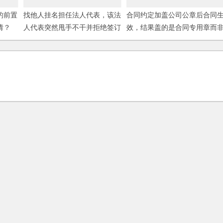
的前置
找他人挂名担任法人代表，该法
合同约定加盖公司公章后合同
请？
人代表突然甩手不干并拒绝签订
效，结果盖的是合同专用章而
任何文件，如何更换？
公章，该合同是否生效？