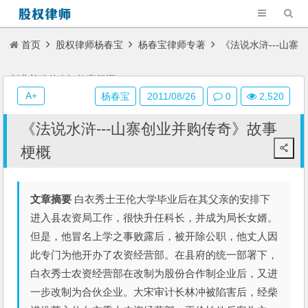
首页
股权律师杨春宝
杨春宝律师专著
《法说水浒---山寨
创业并购传奇》故事梗概
A+
杨春宝
2011/08/26
0
2,520
《法说水浒---山寨创业并购传奇》故事
梗概
文章摘要
白衣秀士王伦大学毕业后在其父亲的安排下
进入县农资局工作，很快升任科长，并成为局长女婿。
但是，他冒名上学之事败露后，被开除公职，他丈人因
此专门为他开办了农资经营部。在县府的统一部署下，
白衣秀士农资经营部在改制为股份合作制企业后，又进
一步改制为合伙企业。大宋审计长林冲被陷害后，经柴