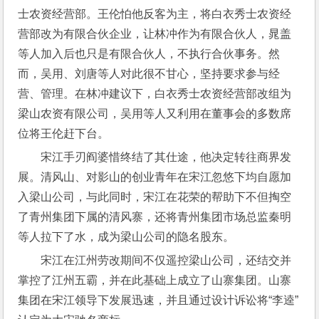
士农资经营部。王伦怕他反客为主，将白衣秀士农资经
营部改为有限合伙企业，让林冲作为有限合伙人，晁盖
等人加入后也只是有限合伙人，不执行合伙事务。然
而，吴用、刘唐等人对此很不甘心，坚持要求参与经
营、管理。在林冲建议下，白衣秀士农资经营部改组为
梁山农资有限公司，吴用等人又利用在董事会的多数席
位将王伦赶下台。
宋江手刃阎婆惜终结了其仕途，他决定转往商界发
展。清风山、对影山的创业青年在宋江忽悠下均自愿加
入梁山公司，与此同时，宋江在花荣的帮助下不但掏空
了青州集团下属的清风寨，还将青州集团市场总监秦明
等人拉下了水，成为梁山公司的隐名股东。
宋江在江州劳改期间不仅遥控梁山公司，还结交并
掌控了江州五霸，并在此基础上成立了山寨集团。山寨
集团在宋江领导下发展迅速，并且通过设计诉讼将“李逵”