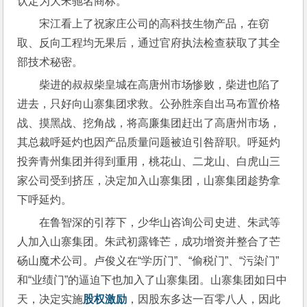
认定为大宋驰名商标。
宋江看上了祝家庄公司的高科技生物产品，在窃
取、反向工程均无果后，通过官府执法检查获取了其全
部技术秘密。
柴进的叔叔柴皇城在高唐州市场惨败，柴进也陷了
进去，只好向山寨集团求救。公孙胜亲自出马布置价格
战、摸黑战、挖角战，将高廉集团赶出了高唐州市场，
其总裁呼延灼也因产品质量问题被迫引咎辞职。呼延灼
投奔青州集团并得到重用，桃花山、二龙山、白虎山三
家公司受到挤压，决定加入山寨集团，山寨集团趁势拿
下呼延灼。
在鲁智深的引荐下，少华山咨询公司史进、朱武等
人加入山寨集团。朱武初露锋芒，成功增资并整合了芒
砀山魔术公司。卢俊义在“学历门”、“偷税门”、“污染门”
和“业绩门”的逼迫下也加入了山寨集团。山寨集团如日中
天，决定实施
股权激励
，因股东多达一百零八人，因此