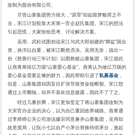
改制为股份有限公司。
尽管山寨集团势力很大，“原罪”却如噩梦般挥之不
去，宋江计划投靠大宋第一官企赵氏集团。宋江的想法
引起恐慌，大家纷纷思考、讨论解决方案。
吴用、武松试图劝说宋江与武大郎创建的“脚盆”国合
资，挟洋以自重，被宋江断然否决。吴用无奈，搞出一
份《慈善行动三年计划》以图救赎山寨集团，宋江据此
让燕青筹组亿万级“山寨爱心基金”。燕青认为做亿万级的
爱心基金需要足够的财力，因此帮助引进了
私募基金
，
但是，山寨集团却因盲目扩张导致资金链断裂。宋江想
通过上市圈钱，却并不喜欢信息披露，因此不了了之。
经过几番折腾，宋江更加坚定了将山寨集团改制为
大宋官办企业的决心，以为自己重回政界铺路。燕青通
过李师师公关公司游说徽宗同意兼并山寨集团，吴用却
故意搅局，让阮小七以自产小茅台替换特供茅台，激起