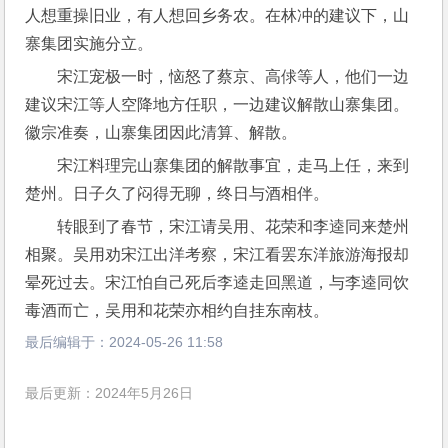
人想重操旧业，有人想回乡务农。在林冲的建议下，山
寨集团实施分立。
宋江宠极一时，恼怒了蔡京、高俅等人，他们一边
建议宋江等人空降地方任职，一边建议解散山寨集团。
徽宗准奏，山寨集团因此清算、解散。
宋江料理完山寨集团的解散事宜，走马上任，来到
楚州。日子久了闷得无聊，终日与酒相伴。
转眼到了春节，宋江请吴用、花荣和李逵同来楚州
相聚。吴用劝宋江出洋考察，宋江看罢东洋旅游海报却
晕死过去。宋江怕自己死后李逵走回黑道，与李逵同饮
毒酒而亡，吴用和花荣亦相约自挂东南枝。
最后编辑于：
2024-05-26 11:58
最后更新：2024年5月26日