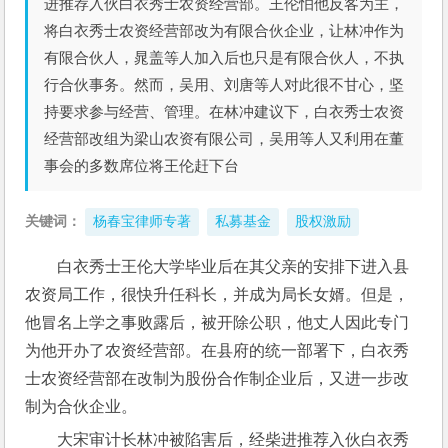
进推荐入伙白衣秀士农资经营部。王伦怕他反客为主，
将白衣秀士农资经营部改为有限合伙企业，让林冲作为
有限合伙人，晁盖等人加入后也只是有限合伙人，不执
行合伙事务。然而，吴用、刘唐等人对此很不甘心，坚
持要求参与经营、管理。在林冲建议下，白衣秀士农资
经营部改组为梁山农资有限公司，吴用等人又利用在董
事会的多数席位将王伦赶下台
关键词：
杨春宝律师专著
私募基金
股权激励
白衣秀士王伦大学毕业后在其父亲的安排下进入县
农资局工作，很快升任科长，并成为局长女婿。但是，
他冒名上学之事败露后，被开除公职，他丈人因此专门
为他开办了农资经营部。在县府的统一部署下，白衣秀
士农资经营部在改制为股份合作制企业后，又进一步改
制为合伙企业。
大宋审计长林冲被陷害后，经柴进推荐入伙白衣秀