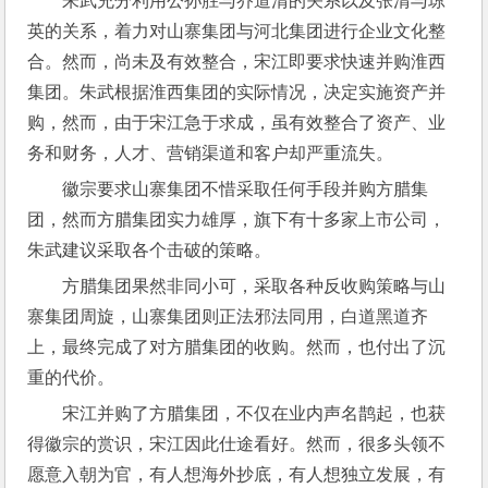
朱武充分利用公孙胜与乔道清的关系以及张清与琼
英的关系，着力对山寨集团与河北集团进行企业文化整
合。然而，尚未及有效整合，宋江即要求快速并购淮西
集团。朱武根据淮西集团的实际情况，决定实施资产并
购，然而，由于宋江急于求成，虽有效整合了资产、业
务和财务，人才、营销渠道和客户却严重流失。
徽宗要求山寨集团不惜采取任何手段并购方腊集
团，然而方腊集团实力雄厚，旗下有十多家上市公司，
朱武建议采取各个击破的策略。
方腊集团果然非同小可，采取各种反收购策略与山
寨集团周旋，山寨集团则正法邪法同用，白道黑道齐
上，最终完成了对方腊集团的收购。然而，也付出了沉
重的代价。
宋江并购了方腊集团，不仅在业内声名鹊起，也获
得徽宗的赏识，宋江因此仕途看好。然而，很多头领不
愿意入朝为官，有人想海外抄底，有人想独立发展，有