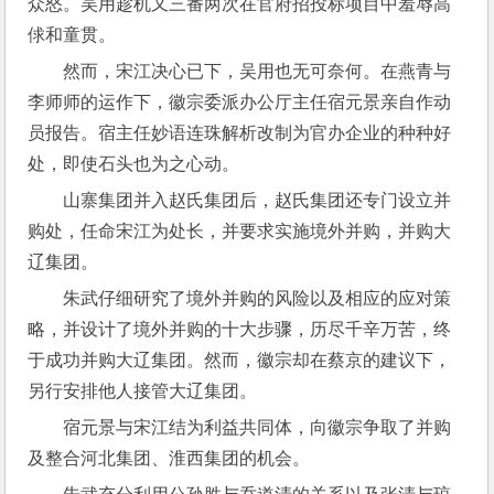
众怒。吴用趁机又三番两次在官府招投标项目中羞辱高
俅和童贯。
然而，宋江决心已下，吴用也无可奈何。在燕青与
李师师的运作下，徽宗委派办公厅主任宿元景亲自作动
员报告。宿主任妙语连珠解析改制为官办企业的种种好
处，即使石头也为之心动。
山寨集团并入赵氏集团后，赵氏集团还专门设立并
购处，任命宋江为处长，并要求实施境外并购，并购大
辽集团。
朱武仔细研究了境外并购的风险以及相应的应对策
略，并设计了境外并购的十大步骤，历尽千辛万苦，终
于成功并购大辽集团。然而，徽宗却在蔡京的建议下，
另行安排他人接管大辽集团。
宿元景与宋江结为利益共同体，向徽宗争取了并购
及整合河北集团、淮西集团的机会。