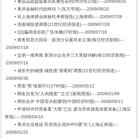
• 番茄花园盗版案四名被告获刑(华尔街日报)----2009/08/25
• 离岸金融时代的终结？(东方早报)----2009/08/20
• 对上海律师业体验性考察报告(上海律师)----2009/07/28
• 淮南城投债调查(21世纪经济报道)----2009/07/28
• QQ骗局借谷歌广告传播(IT时报)----2009/07/18
• 商务部首次回应：新浪分众案尚未立项(每日经济新闻)---
-2009/07/18
• 交易一推再推 新浪分众合并三大悬疑待解(每日经济新闻)---
-2009/07/16
• 成长中的碰撞:城投债“潜规则”调查(21世纪经济报道)---
-2009/05/30
• 黑客“黑”谁都不行(IT时报)----2009/03/12
• 网友自发为“人肉搜索”“立法”(新闻晨报)----2009/01/08
• 两拓合并 中国否决权微弱(中国经济时报)----2008/08/11
• 申请特许经营备案“大限”已近 麦当劳肯德基加紧准备(上海证
券报)----2008/04/10
• 离岸企业难设 民营房企境外IPO遇“坎”(上海证券报)---
-2008/01/25