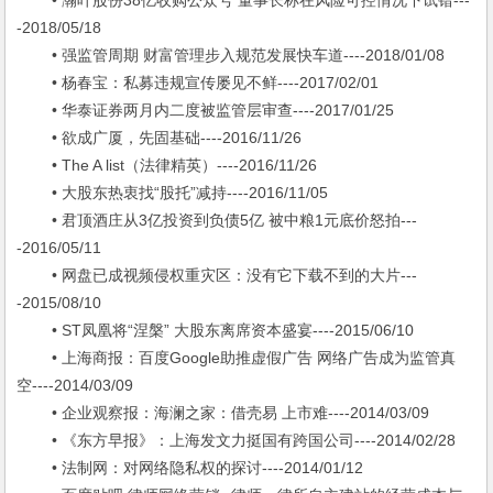
• 瀚叶股份38亿收购公众号 董事长称在风险可控情况下试错---
-2018/05/18
• 强监管周期 财富管理步入规范发展快车道----2018/01/08
• 杨春宝：私募违规宣传屡见不鲜----2017/02/01
• 华泰证券两月内二度被监管层审查----2017/01/25
• 欲成广厦，先固基础----2016/11/26
• The A list（法律精英）----2016/11/26
• 大股东热衷找“股托”减持----2016/11/05
• 君顶酒庄从3亿投资到负债5亿 被中粮1元底价怒拍---
-2016/05/11
• 网盘已成视频侵权重灾区：没有它下载不到的大片---
-2015/08/10
• ST凤凰将“涅槃” 大股东离席资本盛宴----2015/06/10
• 上海商报：百度Google助推虚假广告 网络广告成为监管真
空----2014/03/09
• 企业观察报：海澜之家：借壳易 上市难----2014/03/09
• 《东方早报》：上海发文力挺国有跨国公司----2014/02/28
• 法制网：对网络隐私权的探讨----2014/01/12