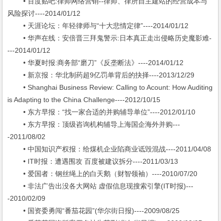
• 百度贴吧:律师网络营销--律师、律所自主建站的经营成本与
风险探讨----2014/01/12
• 天涯论坛：年轻律师与“十大悲情定律”----2014/01/12
• 华声在线：安倍晋三拜鬼警示:日本真正走出侵略历史魔影难-
---2014/01/12
• 华夏时报:商务部“磨刀”《反垄断法》----2014/01/12
• 新京报：华北制药超9亿罚单背后的抉择----2013/12/29
• Shanghai Business Review: Calling to Acount: How Auditing
is Adapting to the China Challenge----2012/10/15
• 东方早报：“找一家合适的并购辅导单位”----2012/01/10
• 东方早报：顶级咨询机构辅导上海国企海外并购---
-2011/08/02
• 中国知识产权报：给煤机企业陷商业诋毁混战----2011/04/08
• IT时报：遭遇围攻 百度被建议拆分----2011/03/13
• 爱国者：钢丝绳上的白天鹅（财智领袖）----2010/07/20
• 非法广告出没各大网站 虚假信息现搜索引擎(IT时报)---
-2010/02/09
• 国资委勇闯“番茄花园”(华尔街日报)----2009/08/25