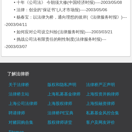
• 十年《公司法》 今朝须大修(中国经济时报)----2003/05/08
• 法律：创业的“保证书”(人才市场报)----2003/05/06
• 杨春宝：以法律为桥，通向理想的彼岸(《法律服务时报》)---
-2003/04/11
• 如何应对公司设立纠纷(法律服务时报)----2003/03/21
• 挑战公司法有限责任的刚性制度(法律服务时报)---
-2003/03/07
了解法律桥
关于法律桥
版权和隐私声明
法律桥严正声明
法律桥主站
上海私募基金律师
上海投资并购律师
上海公司法律师
上海股权律师
上海投融资律师
聘请律师
法律桥PE宝典
私募基金风控合集
对赌回购合集
股权律师讲堂
客户及网友评价
Sitemap