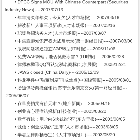
• DTCC Signs MOU With Chinese Counterpart (Securities
Industry News)----2007/07/13
• 年年清欠年年欠，今又欠(人才市场报)----2007/03/16
• 解读新年人事三项新政(人才市场报)----2007/03/16
• 职场热招法务人才(人才市场报)----2007/03/07
• 中集胜狮知识产权大战启示录(第一财经日报)----2007/03/06
• 版权问题将逼独立WAP转型(IT时报)----2006/11/06
• 免费WAP网站，能否笑傲冰雪？(IT时报)----2006/02/28
• 律师称腾讯QQ可认定驰名商标(北京晨报)----2005/12/21
• JAWS closed (China Daily)----2005/12/09
• 科龙事件中“独董制度”再成焦点(中国经营报)----2005/08/01
• 胁迫供货商撤促销员 苏宁永乐南京交火(第一财经日报)---
-2005/06/07
• 存量房拍卖有价无市？(地产新闻)----2005/04/15
• 创业者心理症结探析(科技创业)----2003/08/20
• 歌华有线：用户向6块钱说“不”(东方早报)----2003/08/05
• 诚信：创业成功的“王牌”(人才市场报)----2003/08/05
• 学者型律师杨春宝(《人才市场报》)----2003/05/20